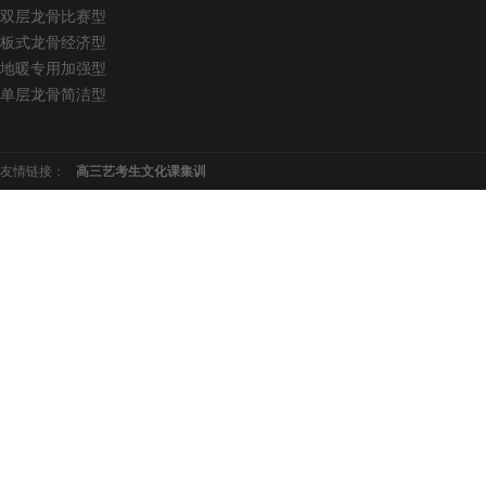
LVL型比赛结构
双层龙骨比赛型
板式龙骨经济型
地暖专用加强型
单层龙骨简洁型
友情链接：
高三艺考生文化课集训
板式龙骨经济训练型