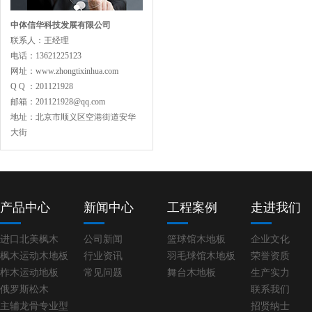
中体信华科技发展有限公司
联系人：王经理
电话：13621225123
网址：www.zhongtixinhua.com
主副龙骨专业训练型
Q Q ：201121928
邮箱：201121928@qq.com
地址：北京市顺义区空港街道安华
大街
专业舞蹈地板型
产品中心
新闻中心
工程案例
走进我们
进口北美枫木
公司新闻
篮球馆木地板
企业文化
枫木运动木地板
行业资讯
羽毛球馆木地板
荣誉资质
柞木运动地板
常见问题
舞台木地板
生产实力
俄罗斯松木
联系我们
主辅龙骨专业型
招贤纳士