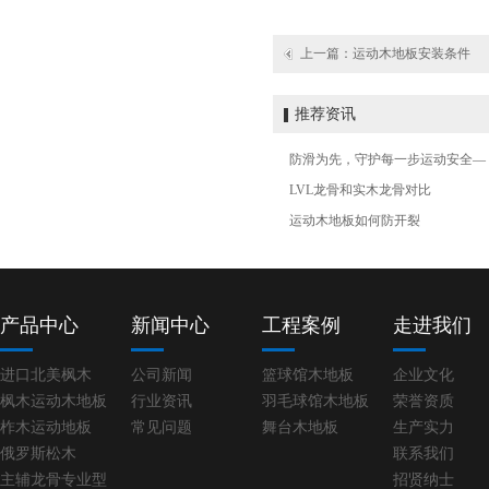
上一篇：
运动木地板安装条件
推荐资讯
防滑为先，守护每一步运动安全—
板式龙骨经济训练型
LVL龙骨和实木龙骨对比
运动木地板如何防开裂
产品中心
新闻中心
工程案例
走进我们
进口北美枫木
公司新闻
篮球馆木地板
企业文化
枫木运动木地板
行业资讯
羽毛球馆木地板
荣誉资质
柞木运动地板
常见问题
舞台木地板
生产实力
俄罗斯松木
联系我们
主辅龙骨专业型
招贤纳士