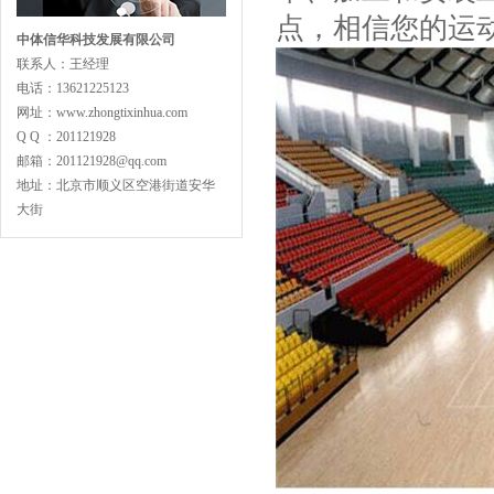
点，相信您的运
中体信华科技发展有限公司
联系人：王经理
电话：13621225123
主副龙骨专业训练型
网址：www.zhongtixinhua.com
Q Q ：201121928
邮箱：201121928@qq.com
地址：北京市顺义区空港街道安华
大街
专业舞蹈地板型
LVL型比赛结构