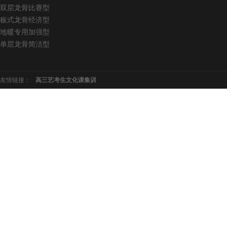
双层龙骨比赛型
板式龙骨经济型
地暖专用加强型
单层龙骨简洁型
友情链接：
高三艺考生文化课集训