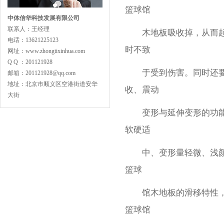
篮球馆
中体信华科技发展有限公司
联系人：王经理
木地板吸收掉，从而起到
电话：13621225123
时不致
网址：www.zhongtixinhua.com
Q Q ：201121928
专业舞蹈地板型
于受到伤害。同时还要考
邮箱：201121928@qq.com
地址：北京市顺义区空港街道安华
收、震动
大街
变形与延伸变形的功能。
软硬适
LVL型比赛结构
中、变形量轻微、浅颜色
篮球
馆木地板的滑移特性，对
篮球馆