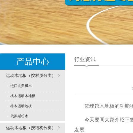
行业资讯
产品中心
运动木地板（按材质分类）
进口北美枫木
枫木运动木地板
篮球馆木地板的功能
柞木运动地板
俄罗斯松木
今天要同大家介绍下篮球
运动木地板（按结构分类）
专业舞蹈地板型
发展