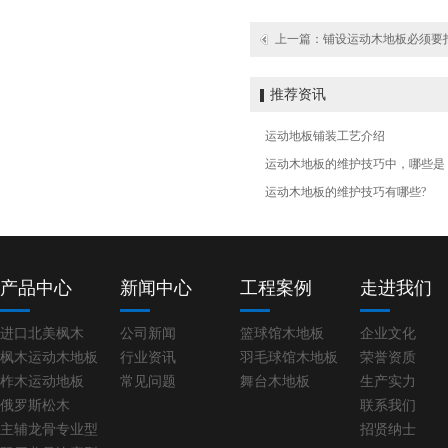
上一篇：
铺设运动木地板必须要
推荐资讯
运动地板铺装工艺介绍
运动木地板的维护技巧中，哪些是
运动木地板的维护技巧有哪些?
产品中心
新闻中心
工程案例
走进我们
进口北美枫木
公司新闻
篮球馆木地板
企业文化
枫木运动木地板
行业资讯
羽毛球馆木地板
荣誉资质
柞木运动地板
常见问题
舞台木地板
生产实力
俄罗斯松木
联系我们
主辅龙骨专业型
招贤纳士