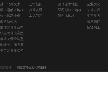
进口北美枫木
公司新闻
篮球馆木地板
企业文化
枫木运动木地板
行业资讯
羽毛球馆木地板
荣誉资质
柞木运动地板
常见问题
舞台木地板
生产实力
俄罗斯松木
联系我们
板式龙骨经济训练型
主辅龙骨专业型
招贤纳士
双层龙骨比赛型
板式龙骨经济型
地暖专用加强型
单层龙骨简洁型
友情链接：
高三艺考生文化课集训