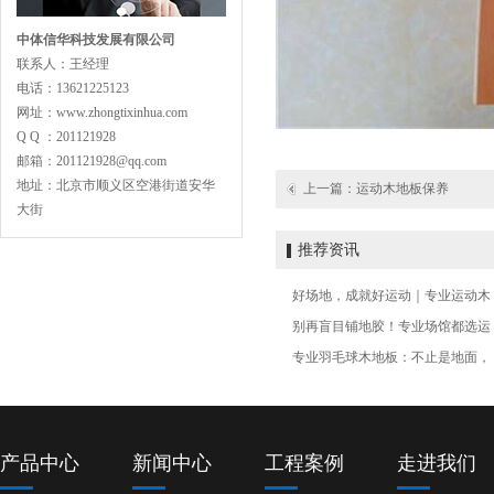
中体信华科技发展有限公司
主副龙骨专业训练型
联系人：王经理
电话：13621225123
网址：www.zhongtixinhua.com
Q Q ：201121928
邮箱：201121928@qq.com
地址：北京市顺义区空港街道安华
上一篇：
运动木地板保养
大街
专业舞蹈地板型
推荐资讯
好场地，成就好运动｜专业运动木
别再盲目铺地胶！专业场馆都选运
专业羽毛球木地板：不止是地面，
LVL型比赛结构
产品中心
新闻中心
工程案例
走进我们