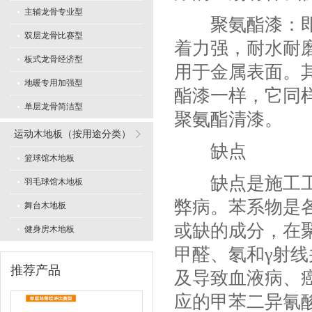
主辅龙骨专业型
聚氨酯漆：即聚
专业舞蹈地板型
双层龙骨比赛型
着力强，耐水耐
板式龙骨经济型
用于金属表面。
地暖专用加强型
酯漆一样，它同
单层龙骨简洁型
聚氨酯清漆。
运动木地板（按用途分类）
缺点
LVL型比赛结构
篮球馆木地板
缺点是施工工序
羽毛球馆木地板
弊病。苯系物是
舞台木地板
或缺的成分，在
健身房木地板
甲醛、氡和γ射线
推荐产品
板式龙骨经济训练型
及导致血液病、
应的甲苯二异氰酸