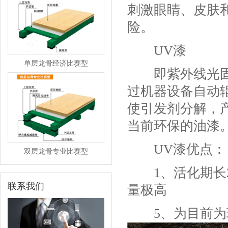
刺激眼睛、皮肤
险。
UV漆
单层龙骨经济比赛型
即紫外线光固化
过机器设备自动
使引发剂分解，
当前环保的油漆
双层龙骨专业比赛型
UV漆优点：
1、活化期长2
联系我们
量极高
5、为目前为