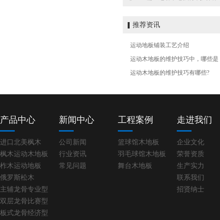
推荐资讯
板式龙骨经济训练型
运动地板铺装工艺介绍
运动木地板的维护技巧中，哪些是
运动木地板的维护技巧有哪些?
产品中心
新闻中心
工程案例
走进我们
进口北美枫木
公司新闻
篮球馆木地板
企业文化
枫木运动木地板
行业资讯
羽毛球馆木地板
荣誉资质
柞木运动地板
常见问题
舞台木地板
生产实力
俄罗斯松木
联系我们
主辅龙骨专业型
招贤纳士
双层龙骨比赛型
板式龙骨经济型