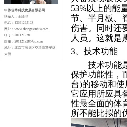
53%以上的
中体信华科技发展有限公司
节、半月板、
联系人：王经理
电话：13621225123
主副龙骨专业训练型
伤害。同时还
网址：www.zhongtixinhua.com
Q Q ：201121928
人员。这就是
邮箱：201121928@qq.com
地址：北京市顺义区空港街道安华
3、技术功能
大街
技术功能是指
保护功能性，
专业舞蹈地板型
台)的移动和
它应用所应具
性最全面的体
所不能比拟的优
LVL型比赛结构