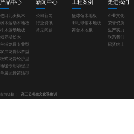
产品中心
新闻中心
工程案例
走进我们
进口北美枫木
公司新闻
篮球馆木地板
企业文化
枫木运动木地板
行业资讯
羽毛球馆木地板
荣誉资质
柞木运动地板
常见问题
舞台木地板
生产实力
俄罗斯松木
联系我们
主辅龙骨专业型
招贤纳士
双层龙骨比赛型
板式龙骨经济型
地暖专用加强型
单层龙骨简洁型
友情链接：
高三艺考生文化课集训