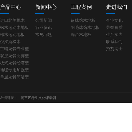
产品中心
新闻中心
工程案例
走进我们
进口北美枫木
公司新闻
篮球馆木地板
企业文化
枫木运动木地板
行业资讯
羽毛球馆木地板
荣誉资质
柞木运动地板
常见问题
舞台木地板
生产实力
俄罗斯松木
联系我们
板式龙骨经济训练型
主辅龙骨专业型
招贤纳士
双层龙骨比赛型
板式龙骨经济型
地暖专用加强型
单层龙骨简洁型
友情链接：
高三艺考生文化课集训