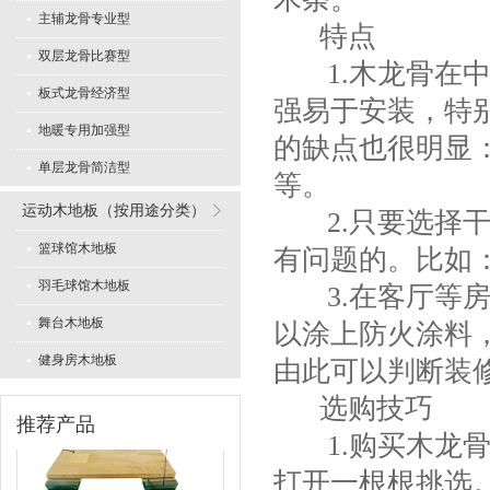
主辅龙骨专业型
特点
双层龙骨比赛型
1.木龙骨在中
板式龙骨经济型
强易于安装，特
地暖专用加强型
专业舞蹈地板型
的缺点也很明显
单层龙骨简洁型
等。
运动木地板（按用途分类）
2.只要选择干
篮球馆木地板
有问题的。比如
羽毛球馆木地板
3.在客厅等房
舞台木地板
LVL型比赛结构
以涂上防火涂料
健身房木地板
由此可以判断装
选购技巧
推荐产品
1.购买木龙骨
打开一根根挑选