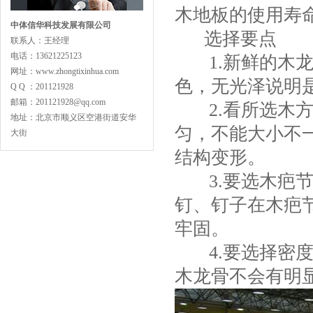
木地板的使用寿
中体信华科技发展有限公司
选择要点
联系人：王经理
电话：13621225123
1.新鲜的木龙
主副龙骨专业训练型
网址：www.zhongtixinhua.com
色，无光泽说明
Q Q ：201121928
邮箱：201121928@qq.com
2.看所选木方
地址：北京市顺义区空港街道安华
匀，不能大小不
大街
结构变形。
3.要选木疤节
专业舞蹈地板型
钉、钉子在木疤
牢固。
4.要选择密度
木龙骨不会有明
LVL型比赛结构