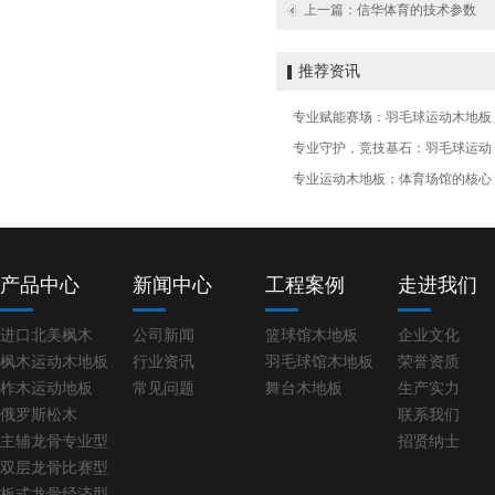
上一篇：
信华体育的技术参数
推荐资讯
专业赋能赛场：羽毛球运动木地板
专业守护，竞技基石：羽毛球运动
专业运动木地板：体育场馆的核心
产品中心
新闻中心
工程案例
走进我们
进口北美枫木
公司新闻
篮球馆木地板
企业文化
枫木运动木地板
行业资讯
羽毛球馆木地板
荣誉资质
柞木运动地板
常见问题
舞台木地板
生产实力
俄罗斯松木
联系我们
主辅龙骨专业型
招贤纳士
双层龙骨比赛型
板式龙骨经济型