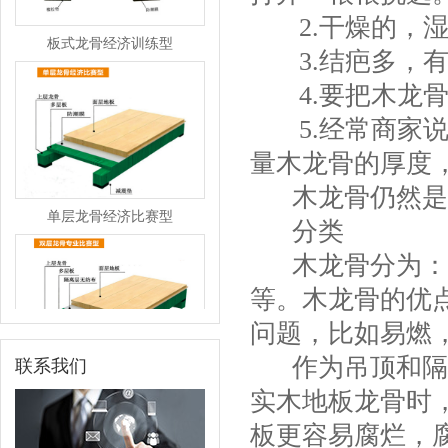
2.干燥的，湿
板式龙骨经济训练型
3.结疤多，有
4.要把木龙骨
5.经常商家说是
量木龙骨的厚度
木龙骨仍然是家
单层龙骨经济比赛型
分类
木龙骨分为：吊
等。木龙骨的优
问题，比如易燃
作为吊顶和隔墙
联系我们
双层龙骨专业比赛型
实木地板龙骨时
板更容易腐烂，