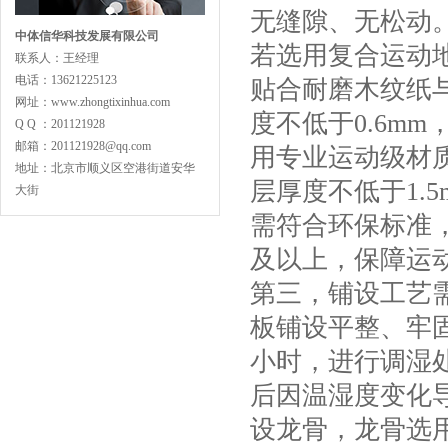
无缝隙、无松动
中体信华科技发展有限公司
若选用复合运动
联系人：王经理
电话：13621225123
贴合耐磨木纹纸与
主副龙骨专业训练型
网址：www.zhongtixinhua.com
度不低于0.6m
Q Q ：201121928
邮箱：201121928@qq.com
用专业运动级材质
地址：北京市顺义区空港街道安华
层厚度不低于1.
大街
需符合环保标准
及以上，保障运
专业舞蹈地板型
第三，铺设工艺
板铺设平整、牢固
小时，进行调湿
后因温湿度变化
设龙骨，龙骨选用
LVL型比赛结构