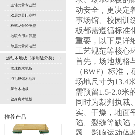
主辅龙骨专业型
动安全，更决定
双层龙骨比赛型
事场馆、校园训
板式龙骨经济型
板都需遵循标准
专业舞蹈地板型
地暖专用加强型
重要，以下是详
单层龙骨简洁型
工艺规范等核心
运动木地板（按用途分类）
首先，场地规格
篮球馆木地板
（BWF）标准
羽毛球馆木地板
场地尺寸为13.4米
LVL型比赛结构
舞台木地板
需预留1.5-2
健身房木地板
同时为裁判执裁
实、干燥，地面平
推荐产品
陷、裂缝等缺陷
题，影响运动体