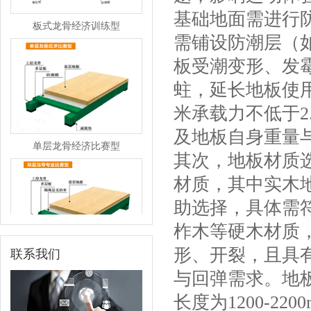
板式龙骨经济训练型
基础地面需进行
需铺设防潮层（
板受潮变形、发
蛀，延长地板使
米承载力不低于2
单层龙骨经济比赛型
及地板自身重量
其次，地板材质
材质，其中实木
助选择，具体需
柞木等硬木材质，
双层龙骨专业比赛型
形、开裂，且具
联系我们
与回弹需求。地板厚
长度为1200-2