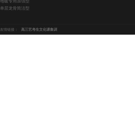
地暖专用加强型
单层龙骨简洁型
友情链接：
高三艺考生文化课集训