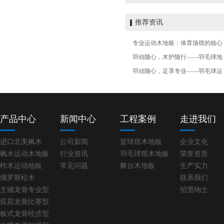
推荐资讯
专业运动木地板：体育场馆的核心
羽动随心，木护随行——羽毛球地
羽动随心，足享专业——羽毛球运
产品中心
新闻中心
工程案例
走进我们
进口北美枫木
公司新闻
篮球馆木地板
企业文化
枫木运动木地板
行业资讯
羽毛球馆木地板
荣誉资质
柞木运动地板
常见问题
舞台木地板
生产实力
俄罗斯松木
联系我们
主辅龙骨专业型
招贤纳士
双层龙骨比赛型
板式龙骨经济型