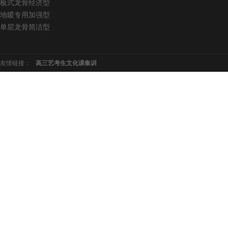
板式龙骨经济型
地暖专用加强型
单层龙骨简洁型
友情链接：
高三艺考生文化课集训