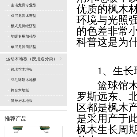
主辅龙骨专业型
优质的枫木
双层龙骨比赛型
环境与光照
板式龙骨经济型
的色差非常
专业舞蹈地板型
地暖专用加强型
科普这是为什
单层龙骨简洁型
运动木地板（按用途分类）
1、生长
篮球馆木地板
羽毛球馆木地板
篮球馆木地
LVL型比赛结构
舞台木地板
罗斯远东、
健身房木地板
区都是枫木
是采用产于
推荐产品
枫木生长周
板式龙骨经济训练型