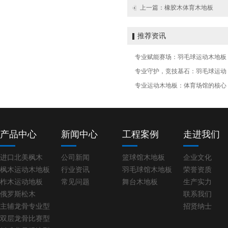
上一篇：
橡胶木体育木地板
推荐资讯
专业赋能赛场：羽毛球运动木地板
专业守护，竞技基石：羽毛球运动
专业运动木地板：体育场馆的核心
产品中心
新闻中心
工程案例
走进我们
进口北美枫木
公司新闻
篮球馆木地板
企业文化
枫木运动木地板
行业资讯
羽毛球馆木地板
荣誉资质
柞木运动地板
常见问题
舞台木地板
生产实力
俄罗斯松木
联系我们
主辅龙骨专业型
招贤纳士
双层龙骨比赛型