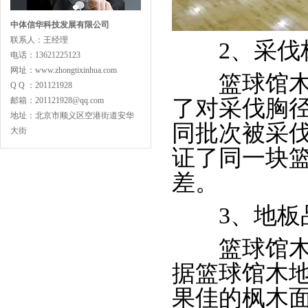
中体信华科技发展有限公司
联系人：王经理
2、采伐
主副龙骨专业训练型
电话：13621225123
网址：www.zhongtixinhua.com
篮球馆木地
Q Q ：201121928
邮箱：201121928@qq.com
了对采伐胸
地址：北京市顺义区空港街道安华
同批次被采
大街
证了同一块
专业舞蹈地板型
差。
3、地板
篮球馆木地
据篮球馆木
LVL型比赛结构
果佳的枫木