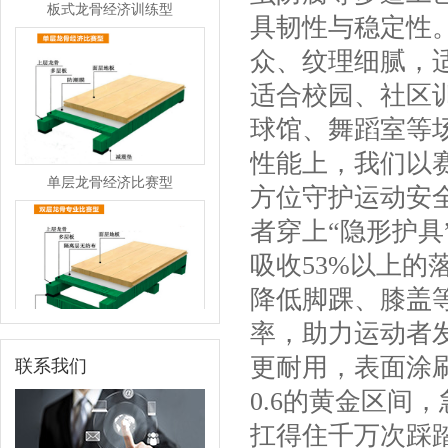
具韧性与稳定性。
众、纹理细腻，
适合校园、社区
球馆、舞蹈室等
性能上，我们以
单层龙骨经济比赛型
方位守护运动安
者穿上“隐形护
吸收53%以上
降低脚踝、膝盖
率，助力运动者
双层龙骨专业比赛型
更耐用，表面涂刷
联系我们
0.6的黄金区间
扛得住千万次踩踏