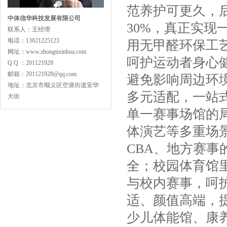
范养护可更久，
中体信华科技发展有限公司
30%，真正实
联系人：王经理
主副龙骨专业训练型
电话：13621225123
用无甲醛环保工
网址：www.zhongtixinhua.com
呵护运动者身心
Q Q ：201121928
邮箱：201121928@qq.com
避免影响周边环
地址：北京市顺义区空港街道安华
多元适配，一站
大街
单一赛事场馆的
专业舞蹈地板型
体演艺等多重场
CBA、地方赛
全；校园体育馆
与校内赛事，呵
适、颜值高端，
LVL型比赛结构
少儿体能馆、康