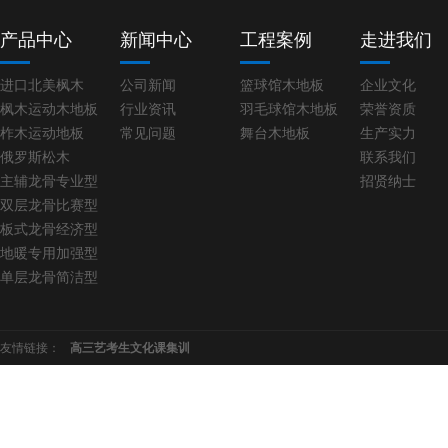
产品中心
新闻中心
工程案例
走进我们
进口北美枫木
公司新闻
篮球馆木地板
企业文化
枫木运动木地板
行业资讯
羽毛球馆木地板
荣誉资质
柞木运动地板
常见问题
舞台木地板
生产实力
俄罗斯松木
联系我们
主辅龙骨专业型
招贤纳士
双层龙骨比赛型
板式龙骨经济型
地暖专用加强型
单层龙骨简洁型
友情链接：
高三艺考生文化课集训