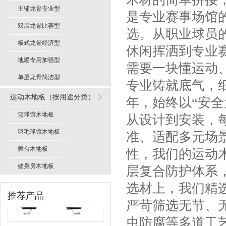
主辅龙骨专业型
是专业赛事场馆
双层龙骨比赛型
选。从职业球员
板式龙骨经济型
专业舞蹈地板型
休闲挥洒到专业
地暖专用加强型
需要一块懂运动
单层龙骨简洁型
专业铸就底气，
运动木地板（按用途分类）
年，始终以“安
篮球馆木地板
从设计到安装，
羽毛球馆木地板
LVL型比赛结构
准、适配多元场
舞台木地板
性，我们的运动木
健身房木地板
层复合防护体系
选材上，我们精
推荐产品
严苛筛选无节、
虫防腐等多道工
板式龙骨经济训练型